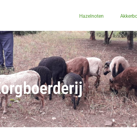
Hazelnoten
Akkerb
orgboerderij